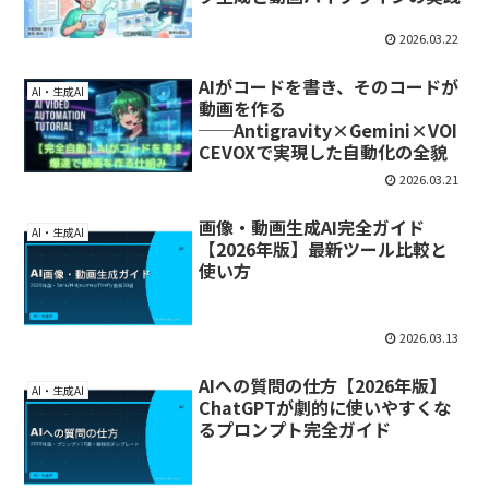
2026.03.22
AIがコードを書き、そのコードが
AI・生成AI
動画を作る
──Antigravity×Gemini×VOI
CEVOXで実現した自動化の全貌
2026.03.21
画像・動画生成AI完全ガイド
AI・生成AI
【2026年版】最新ツール比較と
使い方
2026.03.13
AIへの質問の仕方【2026年版】
AI・生成AI
ChatGPTが劇的に使いやすくな
るプロンプト完全ガイド