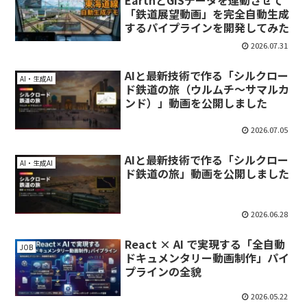
EarthとGISデータを連動させて
「鉄道展望動画」を完全自動生成
するパイプラインを開発してみた
2026.07.31
AIと最新技術で作る「シルクロー
AI・生成AI
ド鉄道の旅（ウルムチ〜サマルカ
ンド）」動画を公開しました
2026.07.05
AIと最新技術で作る「シルクロー
AI・生成AI
ド鉄道の旅」動画を公開しました
2026.06.28
React × AI で実現する「全自動
JOB
ドキュメンタリー動画制作」パイ
プラインの全貌
2026.05.22