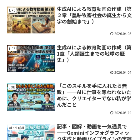
生成AIによる教育動画の作成（第
LIFE
２章「農耕牧畜社会の誕生から文
字の創始まで」）
2026.04.05
生成AIによる教育動画の作成（第
LIFE
1章「人類誕生までの地球の歴
史」）
2026.04.04
「このスキルを手に入れたら無
JOB
敵」——AIに仕事を奪われないた
めに、クリエイターでない私が学
んだこと
2026.03.29
記事・図解・動画を一気通貫で
AI・生成AI
──Geminiインフォグラフィッ
ク生成と動画パイプラインの実践